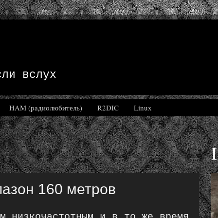
сли вслух
HAM (радиолюбитель)
R2DIC
Linux
азон 160 метров
ым низкочастотным и в то же время