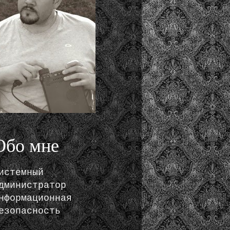
Обо мне
истемный
дминистратор
нформационная
езопасность