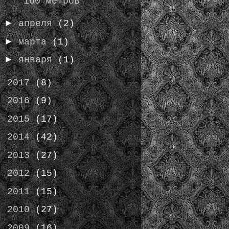
160 метров
►
апреля
(2)
►
марта
(1)
►
января
(1)
►
2017
(8)
►
2016
(9)
►
2015
(17)
►
2014
(42)
►
2013
(27)
►
2012
(15)
►
2011
(15)
►
2010
(27)
►
2009
(16)