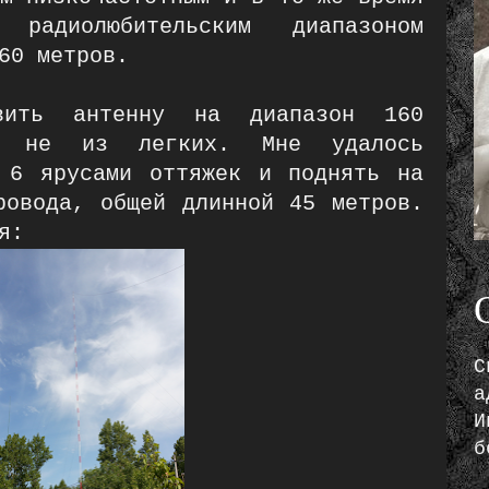
 радиолюбительским диапазоном
60 метров.
вить антенну на диапазон 160
а не из легких. Мне удалось
 6 ярусами оттяжек и поднять на
ровода, общей длинной 45 метров.
я:
С
а
И
б