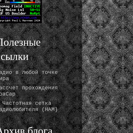
Полезные
ссылки
адио в любой точке
ира
ассчет прохождения
oaCap
 Частотная сетка
адиолюбителя (HAM)
Архив блога