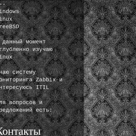
--
indows
inux
reeBSD
 данный момент
глубленно изучаю
inux
наю систему
ониторинга Zabbix и
нтересуюсь ITIL
ля вопросов и
редложений есть:
Контакты