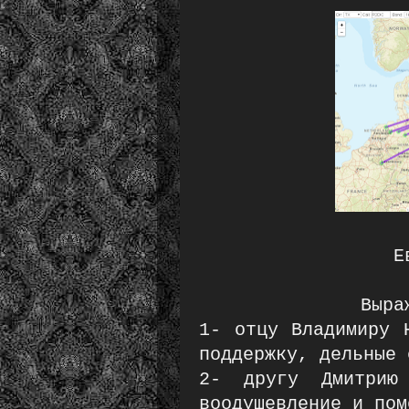
Е
Выра
1- отцу Владимиру 
поддержку, дельные 
2- другу Дмитрию
воодушевление и пом