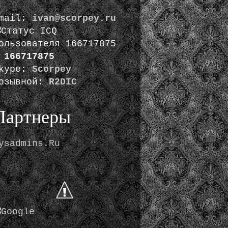
mail:
ivan@scorpey.ru
:
166717875
kype:
Scorpey
озывной:
R2DIC
Партнеры
ysadmins.Ru