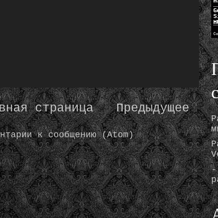
вная страница
Предыдущее
Р
м
нтарии к сообщению (Atom)
Р
V
-
р