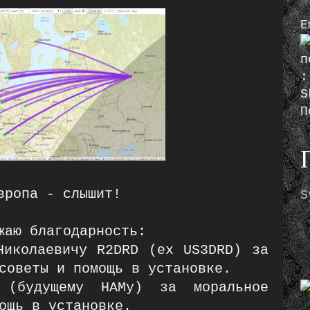
E
S
П
вропа - слышит!
S
жаю благодарность:
Николаевичу R2DRD (ex US3DRD) за
советы и помощь в установке.
 (будущему HAMу) за моральное
ощь в установке.