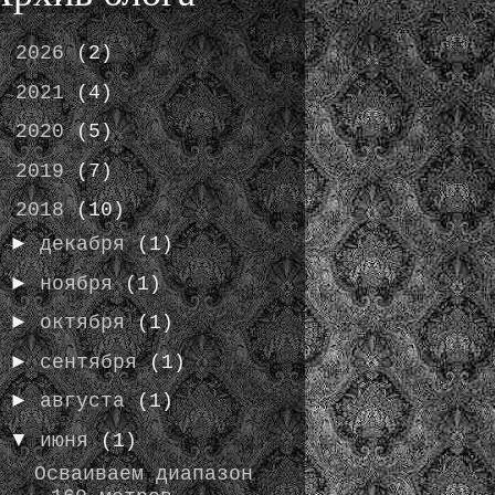
►
2026
(2)
►
2021
(4)
►
2020
(5)
►
2019
(7)
▼
2018
(10)
►
декабря
(1)
►
ноября
(1)
►
октября
(1)
►
сентября
(1)
►
августа
(1)
▼
июня
(1)
Осваиваем диапазон