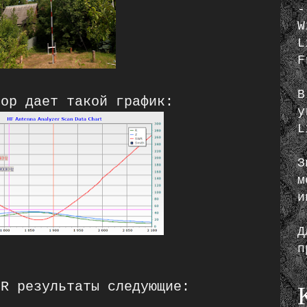
-
W
L
F
В
тор дает такой график:
у
L
З
м
и
Д
п
PR результаты следующие: