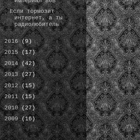
Империал 86В
Если тормозит
интернет, а ты
радиолюбитель
►
2016
(9)
►
2015
(17)
►
2014
(42)
►
2013
(27)
►
2012
(15)
►
2011
(15)
►
2010
(27)
►
2009
(16)