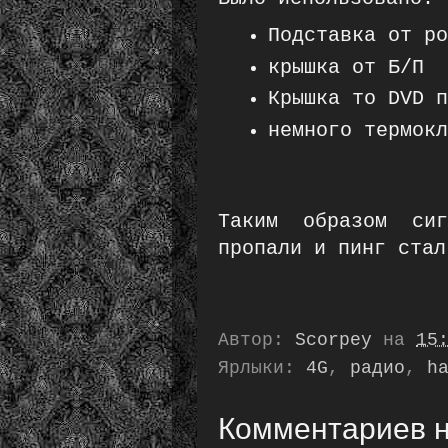
Подставка от ро
крышка от Б/П
Крышка то DVD п
немного термокл
Таким образом сиг
пропали и пинг стал
Автор:
Scorpey
на
15
Ярлыки:
4G
,
радио
,
h
Комментариев н