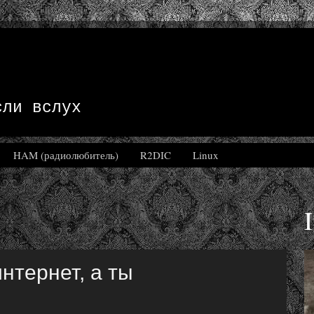
сли вслух
HAM (радиолюбитель)
R2DIC
Linux
нтернет, а ты