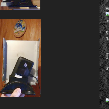
E
S
П
S