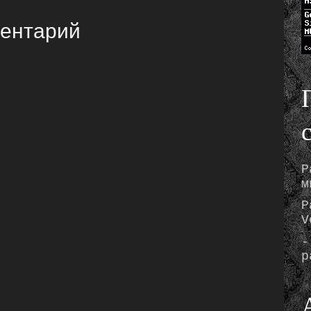
ментарий
Р
м
Р
V
-
р