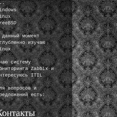
--
indows
inux
reeBSD
 данный момент
глубленно изучаю
inux
наю систему
ониторинга Zabbix и
нтересуюсь ITIL
ля вопросов и
редложений есть:
Контакты