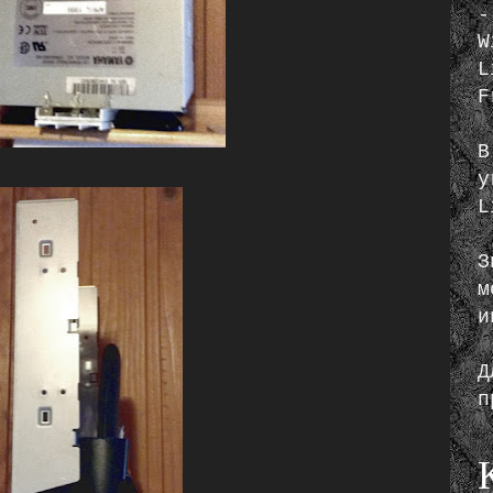
-
W
L
F
В
у
L
З
м
и
Д
п