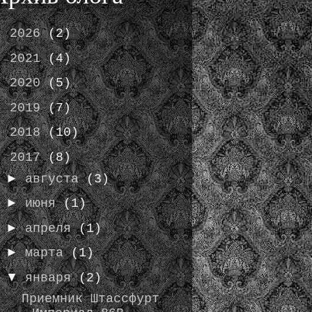
►
2026
(2)
►
2021
(4)
►
2020
(5)
►
2019
(7)
►
2018
(10)
▼
2017
(8)
►
августа
(3)
►
июня
(1)
►
апреля
(1)
►
марта
(1)
▼
января
(2)
Приемник Штассфурт