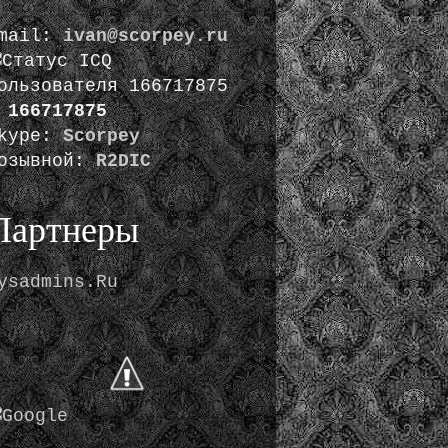
mail:
ivan@scorpey.ru
:
166717875
kype:
Scorpey
озывной:
R2DIC
Партнеры
ysadmins.Ru