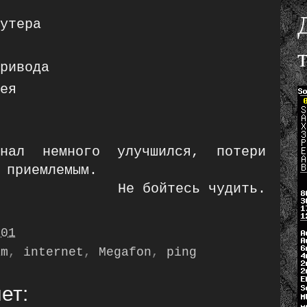
утера
ривода
ея
нал немного улучшился, потери
 приемлемым.
Не бойтесь чудить.
:01
am
,
internet
,
Megafon
,
ping
ет: