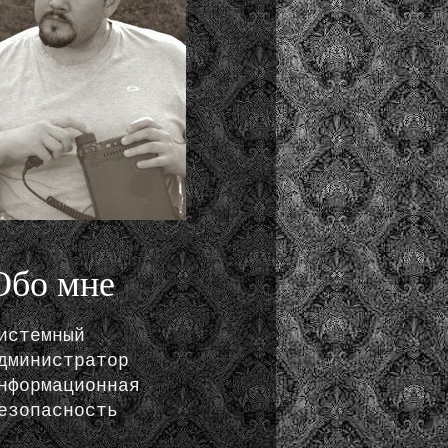
Обо мне
истемный
дминистратор
нформационная
езопасность