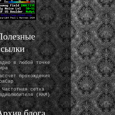
Полезные
ссылки
адио в любой точке
ира
ассчет прохождения
oaCap
 Частотная сетка
адиолюбителя (HAM)
Архив блога